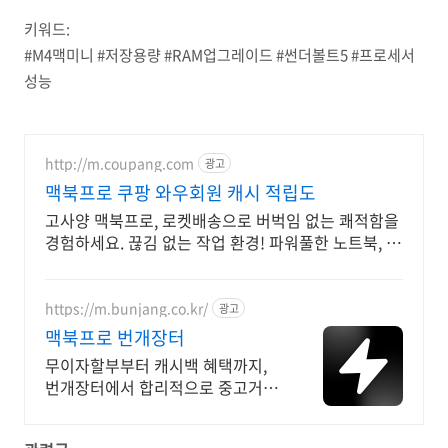
키워드:
#M4맥미니 #저장용량 #RAM업그레이드 #썬더볼트5 #프로세서
성능
http://m.coupang.com
광고
맥북프로 쿠팡 와우회원 캐시 적립도
고사양 맥북프로, 로켓배송으로 버벅임 없는 쾌적함을
경험하세요. 끊김 없는 작업 환경! 파워풀한 노트북, 쿠
팡에서 만나보세요.
https://m.bunjang.co.kr/
광고
맥북프로 번개장터
무이자할부부터 캐시백 혜택까지,
번개장터에서 합리적으로 중고거래
하세요 전국 각지에서 올라오는 전
국구 최다 상품 매일 10만 개 이상의