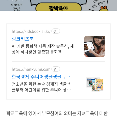
https://kidsbook.ai.kr/
광고
링크키즈북
AI 기반 동화책 자동 제작 솔루션, 세
상에 하나뿐인 맞춤형 동화책
https://hankyung.com
광고
한국경제 주니어생글생글 구독
온 가족이 한경독자
청소년을 위한 논술 경제지 생글생
글부터 어린이를 위한 주니어 생글
생글까지! 올바른 경제 교육을 위한
한국경제만의 청소년, 어린이 전문
경제지를 만나보세요.
학교교육에 있어서 부모참여의 의미는 자녀교육에 대한