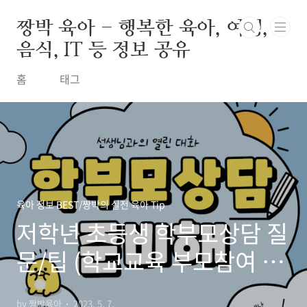
본문 바로가기
짱박 육아 - 행복한 육아, 여행,
음식, IT 등 정보 공유
홈
태그
육아 정보 BEST/짱박의 실전 육아 Tip
저학년 초등생 학부모상담 질
문/팁 (학교교육 부모참여 십
계명)
by 짱박육아
2023. 5. 7.