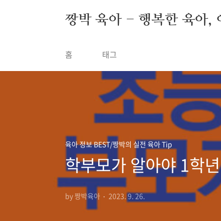
본문 바로가기
짱박 육아 - 행복한 육아, 여
홈
태그
육아 정보 BEST/짱박의 실전 육아 Tip
학부모가 알아야 1학년 
by 짱박육아
2023. 9. 26.