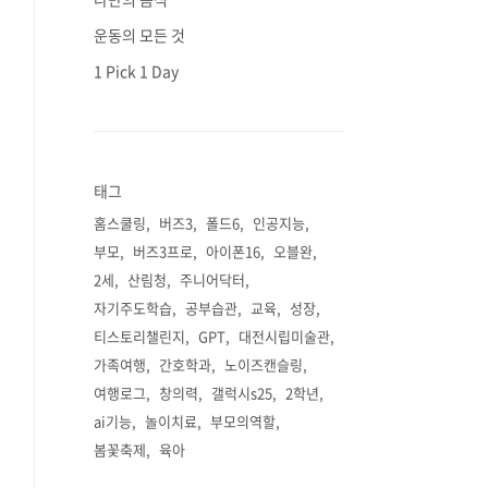
운동의 모든 것
1 Pick 1 Day
태그
홈스쿨링
버즈3
폴드6
인공지능
부모
버즈3프로
아이폰16
오블완
2세
산림청
주니어닥터
자기주도학습
공부습관
교육
성장
티스토리챌린지
GPT
대전시립미술관
가족여행
간호학과
노이즈캔슬링
여행로그
창의력
갤럭시s25
2학년
ai기능
놀이치료
부모의역할
봄꽃축제
육아