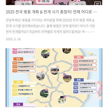
2025 전국 벚꽃 개화 & 만개 시기 총정리! 언제 어디로 갈까? 🌸
안녕하세요! 벚꽃을 기다리는 여러분을 위해 2025년 전국 벚꽃 개화 &
만개 시기를 정리해보았습니다. 올해 벚꽃은 언제 필까요? 어디가 가장
먼저 만개할까요? 지금부터 지역별로 자세히 알려드릴게요! 🌸✨---🌸
2025년 벚꽃 시즌, 언제 피나요?2025년 벚꽃 개화(꽃이 처음 피는 날) 시
2025. 3. 16.
기는 3월 22일 제주에서 시작하여, 4월 6일 서산까지 이어질 예정입니
다.만개(가장 아름답게 피는 시기) 는 개화일로부터 약 7일 후이니 참고
하세요!---📍 지역별 벚꽃 개화 & 만개 예상일 ✅ 남부 지역 (3월 하순~4
월 초)제주: 🌸 3월 22일 개화 | ❤️ 3월 29일 만개부산: 🌸 3월 23일 개화
| ❤️ 3월 30일 만개여수: 🌸 3월 26일 개화 | ❤️ 4월 2일 만개전주: 🌸 3월
2..